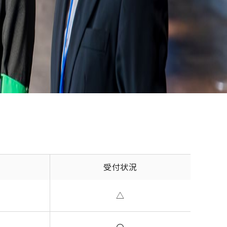
り徒歩5～10分程度。
ください
受付状況
△