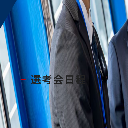
選考会日程
※定員制です。必ず登録選考会日時を予約の上、来社く
※所要時間は記載時間～2時間を予定していますが、当
※開始時間が12時より前の回は、前営業日の営業時間