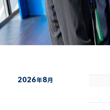
予約未了のためお越し頂いても参加できません）
※会場記載がない場合はライブパワー社、会場記載がある
※記載時間は『開始から終了(予定)』時間です。
※受付状況はあくまでも目安です。状況により変動する
○:受付中 / △▲:締切間近 / ✖: 締切 / 予定:
2026
8
年
月