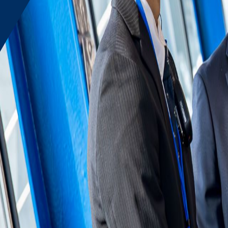
MEGURO
目黒
IKEBUKURO
池袋
YOKOHAMA